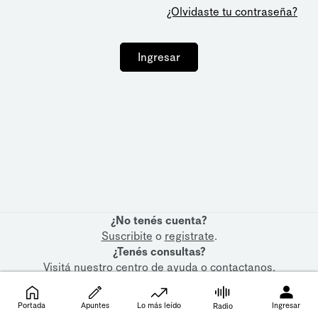
¿Olvidaste tu contraseña?
Ingresar
¿No tenés cuenta?
Suscribite
o
registrate
.
¿Tenés consultas?
Visitá nuestro
centro de ayuda
o
contactanos
.
Portada
Apuntes
Lo más leído
Ingresar
Radio