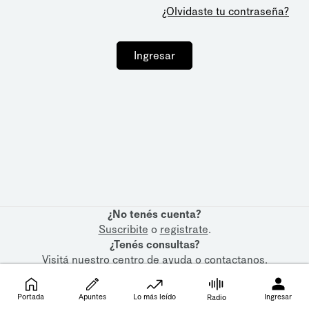
¿Olvidaste tu contraseña?
Ingresar
¿No tenés cuenta?
Suscribite
o
registrate
.
¿Tenés consultas?
Visitá nuestro
centro de ayuda
o
contactanos
.
Portada
Apuntes
Lo más leído
Ingresar
Radio