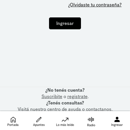
¿Olvidaste tu contraseña?
Ingresar
¿No tenés cuenta?
Suscribite
o
registrate
.
¿Tenés consultas?
Visitá nuestro
centro de ayuda
o
contactanos
.
Portada
Apuntes
Lo más leído
Ingresar
Radio