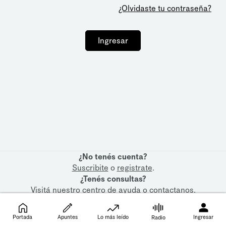
¿Olvidaste tu contraseña?
Ingresar
¿No tenés cuenta?
Suscribite
o
registrate
.
¿Tenés consultas?
Visitá nuestro
centro de ayuda
o
contactanos
.
Portada
Apuntes
Lo más leído
Ingresar
Radio