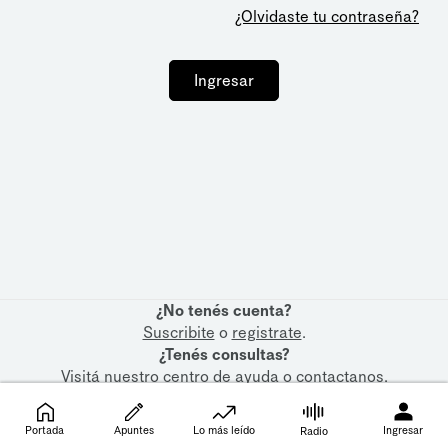
¿Olvidaste tu contraseña?
Ingresar
¿No tenés cuenta?
Suscribite
o
registrate
.
¿Tenés consultas?
Visitá nuestro
centro de ayuda
o
contactanos
.
Portada
Apuntes
Lo más leído
Ingresar
Radio