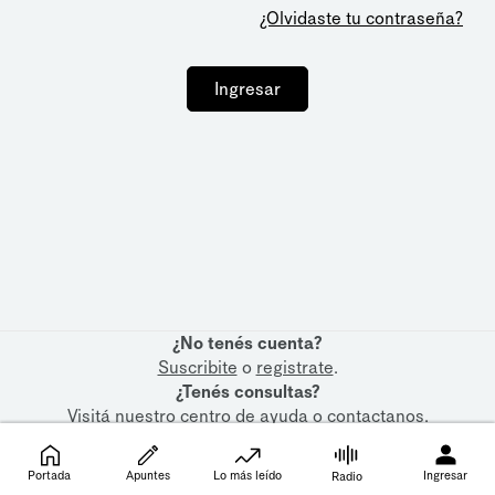
¿Olvidaste tu contraseña?
Ingresar
¿No tenés cuenta?
Suscribite
o
registrate
.
¿Tenés consultas?
Visitá nuestro
centro de ayuda
o
contactanos
.
Portada
Apuntes
Lo más leído
Ingresar
Radio