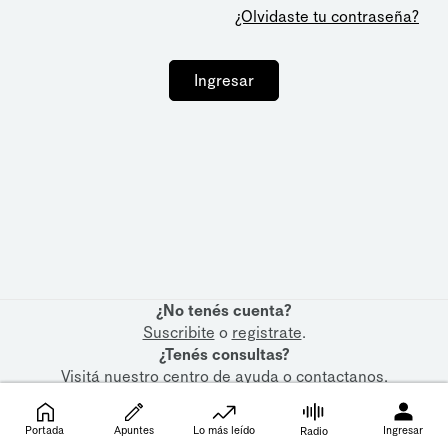
¿Olvidaste tu contraseña?
Ingresar
¿No tenés cuenta?
Suscribite
o
registrate
.
¿Tenés consultas?
Visitá nuestro
centro de ayuda
o
contactanos
.
Portada
Apuntes
Lo más leído
Ingresar
Radio