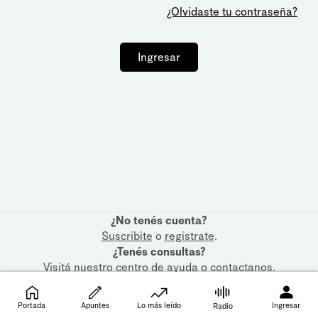
¿Olvidaste tu contraseña?
Ingresar
¿No tenés cuenta?
Suscribite
o
registrate
.
¿Tenés consultas?
Visitá nuestro
centro de ayuda
o
contactanos
.
Portada
Apuntes
Lo más leído
Ingresar
Radio