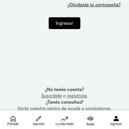
¿Olvidaste tu contraseña?
Ingresar
¿No tenés cuenta?
Suscribite
o
registrate
.
¿Tenés consultas?
Visitá nuestro
centro de ayuda
o
contactanos
.
Portada
Apuntes
Lo más leído
Ingresar
Radio