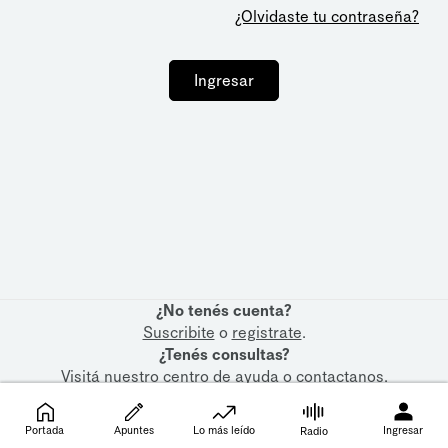
¿Olvidaste tu contraseña?
Ingresar
¿No tenés cuenta?
Suscribite
o
registrate
.
¿Tenés consultas?
Visitá nuestro
centro de ayuda
o
contactanos
.
Portada
Apuntes
Lo más leído
Ingresar
Radio