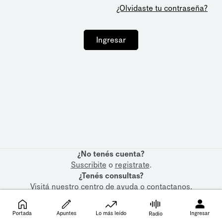
¿Olvidaste tu contraseña?
Ingresar
¿No tenés cuenta?
Suscribite
o
registrate
.
¿Tenés consultas?
Visitá nuestro
centro de ayuda
o
contactanos
.
Portada
Apuntes
Lo más leído
Ingresar
Radio