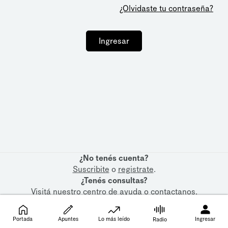
¿Olvidaste tu contraseña?
Ingresar
¿No tenés cuenta?
Suscribite
o
registrate
.
¿Tenés consultas?
Visitá nuestro
centro de ayuda
o
contactanos
.
Portada
Apuntes
Lo más leído
Ingresar
Radio