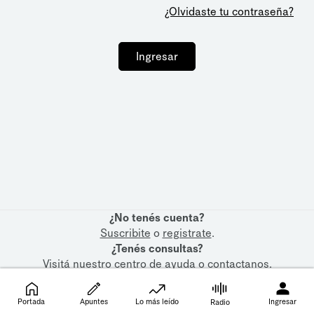
¿Olvidaste tu contraseña?
Ingresar
¿No tenés cuenta?
Suscribite
o
registrate
.
¿Tenés consultas?
Visitá nuestro
centro de ayuda
o
contactanos
.
Portada
Apuntes
Lo más leído
Ingresar
Radio