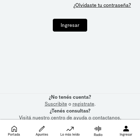
¿Olvidaste tu contraseña?
Ingresar
¿No tenés cuenta?
Suscribite
o
registrate
.
¿Tenés consultas?
Visitá nuestro
centro de ayuda
o
contactanos
.
Portada
Apuntes
Lo más leído
Ingresar
Radio