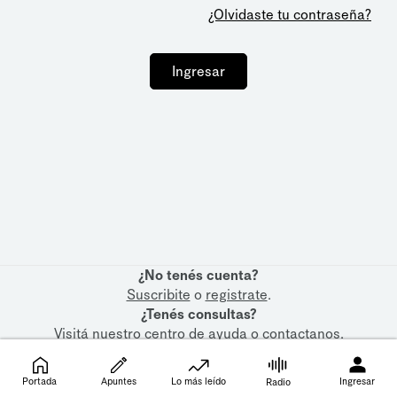
¿Olvidaste tu contraseña?
Ingresar
¿No tenés cuenta?
Suscribite
o
registrate
.
¿Tenés consultas?
Visitá nuestro
centro de ayuda
o
contactanos
.
Portada
Apuntes
Lo más leído
Ingresar
Radio