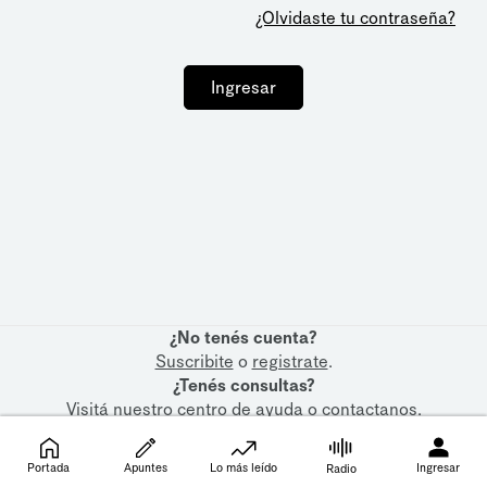
¿Olvidaste tu contraseña?
Ingresar
¿No tenés cuenta?
Suscribite
o
registrate
.
¿Tenés consultas?
Visitá nuestro
centro de ayuda
o
contactanos
.
Portada
Apuntes
Lo más leído
Ingresar
Radio