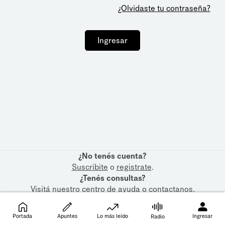
¿Olvidaste tu contraseña?
Ingresar
¿No tenés cuenta?
Suscribite
o
registrate
.
¿Tenés consultas?
Visitá nuestro
centro de ayuda
o
contactanos
.
Portada
Apuntes
Lo más leído
Ingresar
Radio