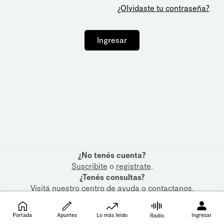
¿Olvidaste tu contraseña?
Ingresar
¿No tenés cuenta?
Suscribite
o
registrate
.
¿Tenés consultas?
Visitá nuestro
centro de ayuda
o
contactanos
.
Portada
Apuntes
Lo más leído
Ingresar
Radio