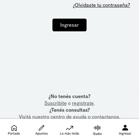
¿Olvidaste tu contraseña?
Ingresar
¿No tenés cuenta?
Suscribite
o
registrate
.
¿Tenés consultas?
Visitá nuestro
centro de ayuda
o
contactanos
.
Portada
Apuntes
Lo más leído
Ingresar
Radio