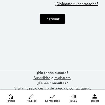
¿Olvidaste tu contraseña?
Ingresar
¿No tenés cuenta?
Suscribite
o
registrate
.
¿Tenés consultas?
Visitá nuestro
centro de ayuda
o
contactanos
.
Portada
Apuntes
Lo más leído
Ingresar
Radio