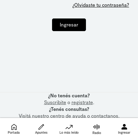
¿Olvidaste tu contraseña?
Ingresar
¿No tenés cuenta?
Suscribite
o
registrate
.
¿Tenés consultas?
Visitá nuestro
centro de ayuda
o
contactanos
.
Portada
Apuntes
Lo más leído
Ingresar
Radio