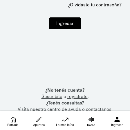
¿Olvidaste tu contraseña?
Ingresar
¿No tenés cuenta?
Suscribite
o
registrate
.
¿Tenés consultas?
Visitá nuestro
centro de ayuda
o
contactanos
.
Portada
Apuntes
Lo más leído
Ingresar
Radio