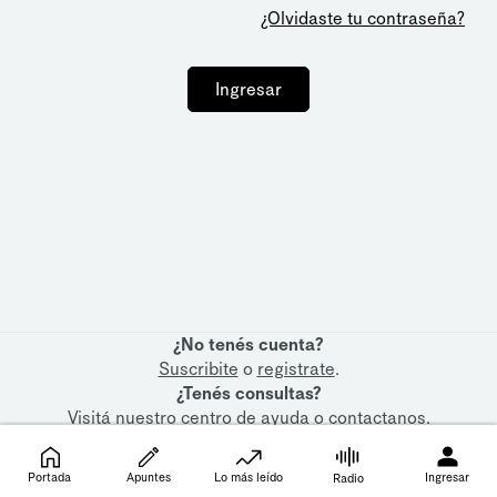
¿Olvidaste tu contraseña?
Ingresar
¿No tenés cuenta?
Suscribite
o
registrate
.
¿Tenés consultas?
Visitá nuestro
centro de ayuda
o
contactanos
.
Portada
Apuntes
Lo más leído
Ingresar
Radio