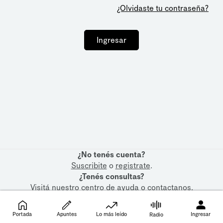
¿Olvidaste tu contraseña?
Ingresar
¿No tenés cuenta?
Suscribite
o
registrate
.
¿Tenés consultas?
Visitá nuestro
centro de ayuda
o
contactanos
.
Portada
Apuntes
Lo más leído
Ingresar
Radio