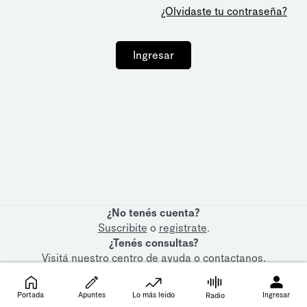
¿Olvidaste tu contraseña?
Ingresar
¿No tenés cuenta?
Suscribite
o
registrate
.
¿Tenés consultas?
Visitá nuestro
centro de ayuda
o
contactanos
.
Portada
Apuntes
Lo más leído
Ingresar
Radio