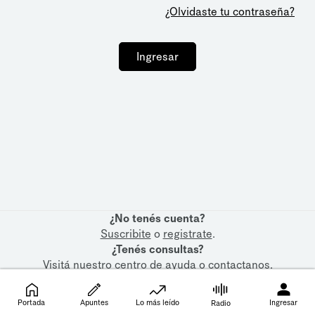
¿Olvidaste tu contraseña?
Ingresar
¿No tenés cuenta?
Suscribite
o
registrate
.
¿Tenés consultas?
Visitá nuestro
centro de ayuda
o
contactanos
.
Portada
Apuntes
Lo más leído
Ingresar
Radio