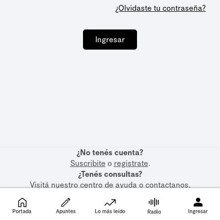
¿Olvidaste tu contraseña?
Ingresar
¿No tenés cuenta?
Suscribite
o
registrate
.
¿Tenés consultas?
Visitá nuestro
centro de ayuda
o
contactanos
.
Portada
Apuntes
Lo más leído
Ingresar
Radio