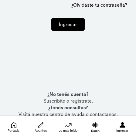
¿Olvidaste tu contraseña?
Ingresar
¿No tenés cuenta?
Suscribite
o
registrate
.
¿Tenés consultas?
Visitá nuestro
centro de ayuda
o
contactanos
.
Portada
Apuntes
Lo más leído
Ingresar
Radio