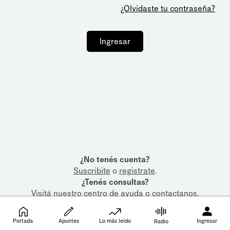
¿Olvidaste tu contraseña?
Ingresar
¿No tenés cuenta?
Suscribite
o
registrate
.
¿Tenés consultas?
Visitá nuestro
centro de ayuda
o
contactanos
.
Portada
Apuntes
Lo más leído
Ingresar
Radio