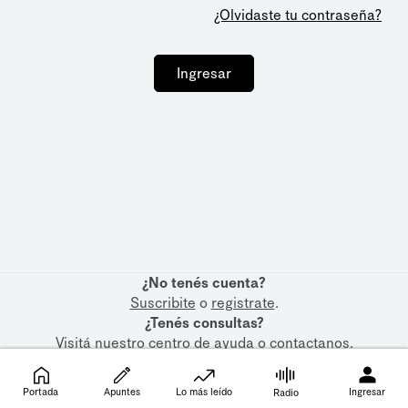
¿Olvidaste tu contraseña?
Ingresar
¿No tenés cuenta?
Suscribite
o
registrate
.
¿Tenés consultas?
Visitá nuestro
centro de ayuda
o
contactanos
.
Portada
Apuntes
Lo más leído
Ingresar
Radio