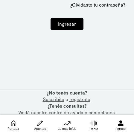
¿Olvidaste tu contraseña?
Ingresar
¿No tenés cuenta?
Suscribite
o
registrate
.
¿Tenés consultas?
Visitá nuestro
centro de ayuda
o
contactanos
.
Portada
Apuntes
Lo más leído
Ingresar
Radio