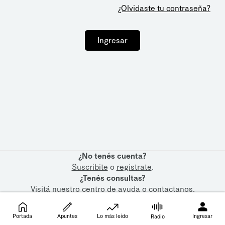
¿Olvidaste tu contraseña?
Ingresar
¿No tenés cuenta?
Suscribite
o
registrate
.
¿Tenés consultas?
Visitá nuestro
centro de ayuda
o
contactanos
.
Portada
Apuntes
Lo más leído
Ingresar
Radio