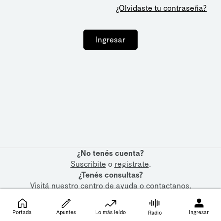
¿Olvidaste tu contraseña?
Ingresar
¿No tenés cuenta?
Suscribite
o
registrate
.
¿Tenés consultas?
Visitá nuestro
centro de ayuda
o
contactanos
.
Portada
Apuntes
Lo más leído
Ingresar
Radio