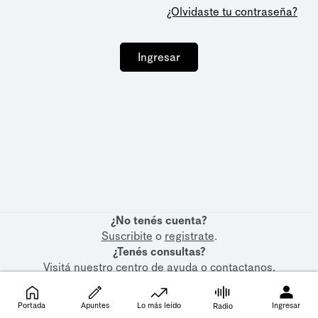
¿Olvidaste tu contraseña?
Ingresar
¿No tenés cuenta?
Suscribite
o
registrate
.
¿Tenés consultas?
Visitá nuestro
centro de ayuda
o
contactanos
.
Portada
Apuntes
Lo más leído
Ingresar
Radio