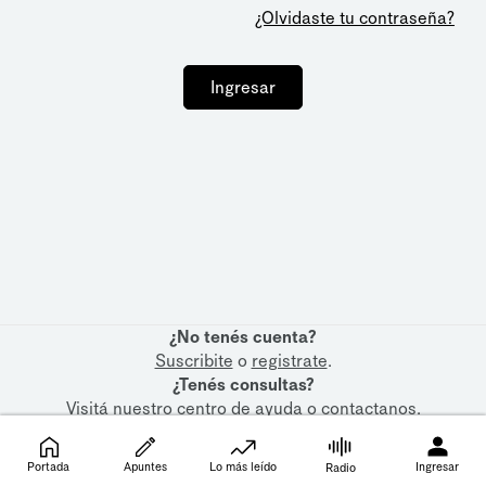
¿Olvidaste tu contraseña?
Ingresar
¿No tenés cuenta?
Suscribite
o
registrate
.
¿Tenés consultas?
Visitá nuestro
centro de ayuda
o
contactanos
.
Portada
Apuntes
Lo más leído
Ingresar
Radio