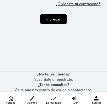
¿Olvidaste tu contraseña?
Ingresar
¿No tenés cuenta?
Suscribite
o
registrate
.
¿Tenés consultas?
Visitá nuestro
centro de ayuda
o
contactanos
.
Portada
Apuntes
Lo más leído
Ingresar
Radio