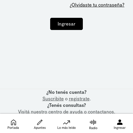
¿Olvidaste tu contraseña?
Ingresar
¿No tenés cuenta?
Suscribite
o
registrate
.
¿Tenés consultas?
Visitá nuestro
centro de ayuda
o
contactanos
.
Portada
Apuntes
Lo más leído
Ingresar
Radio