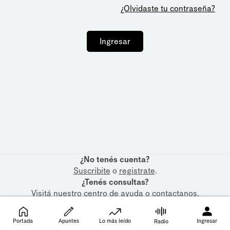
¿Olvidaste tu contraseña?
Ingresar
¿No tenés cuenta?
Suscribite
o
registrate
.
¿Tenés consultas?
Visitá nuestro
centro de ayuda
o
contactanos
.
Portada
Apuntes
Lo más leído
Ingresar
Radio