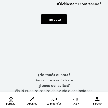
¿Olvidaste tu contraseña?
Ingresar
¿No tenés cuenta?
Suscribite
o
registrate
.
¿Tenés consultas?
Visitá nuestro
centro de ayuda
o
contactanos
.
Portada
Apuntes
Lo más leído
Ingresar
Radio