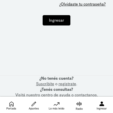
¿Olvidaste tu contraseña?
Ingresar
¿No tenés cuenta?
Suscribite
o
registrate
.
¿Tenés consultas?
Visitá nuestro
centro de ayuda
o
contactanos
.
Portada
Apuntes
Lo más leído
Ingresar
Radio