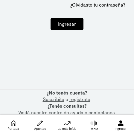
¿Olvidaste tu contraseña?
Ingresar
¿No tenés cuenta?
Suscribite
o
registrate
.
¿Tenés consultas?
Visitá nuestro
centro de ayuda
o
contactanos
.
Portada
Apuntes
Lo más leído
Ingresar
Radio