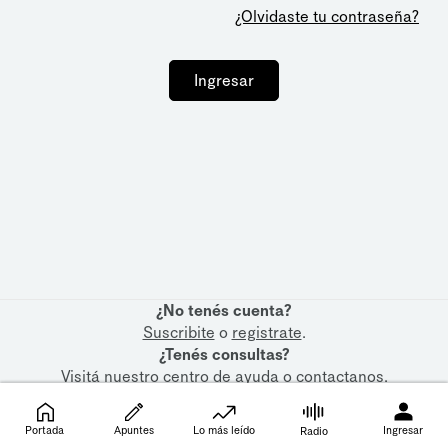
¿Olvidaste tu contraseña?
Ingresar
¿No tenés cuenta?
Suscribite
o
registrate
.
¿Tenés consultas?
Visitá nuestro
centro de ayuda
o
contactanos
.
Portada
Apuntes
Lo más leído
Ingresar
Radio