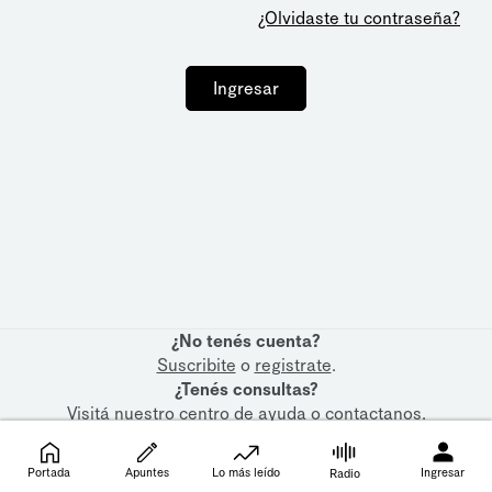
¿Olvidaste tu contraseña?
Ingresar
¿No tenés cuenta?
Suscribite
o
registrate
.
¿Tenés consultas?
Visitá nuestro
centro de ayuda
o
contactanos
.
Portada
Apuntes
Lo más leído
Ingresar
Radio