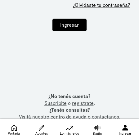
¿Olvidaste tu contraseña?
Ingresar
¿No tenés cuenta?
Suscribite
o
registrate
.
¿Tenés consultas?
Visitá nuestro
centro de ayuda
o
contactanos
.
Portada
Apuntes
Lo más leído
Ingresar
Radio