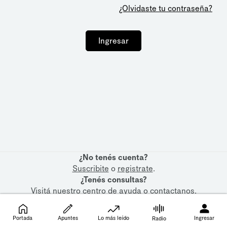
¿Olvidaste tu contraseña?
Ingresar
¿No tenés cuenta?
Suscribite
o
registrate
.
¿Tenés consultas?
Visitá nuestro
centro de ayuda
o
contactanos
.
Portada
Apuntes
Lo más leído
Ingresar
Radio