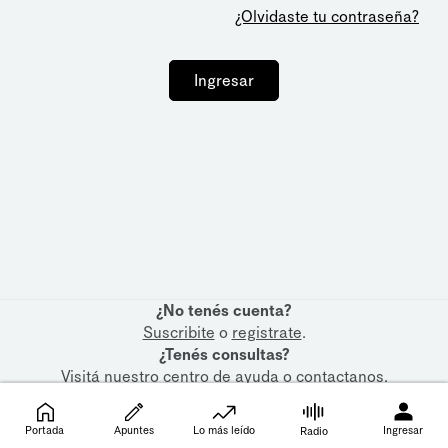
¿Olvidaste tu contraseña?
Ingresar
¿No tenés cuenta?
Suscribite
o
registrate
.
¿Tenés consultas?
Visitá nuestro
centro de ayuda
o
contactanos
.
Portada
Apuntes
Lo más leído
Ingresar
Radio