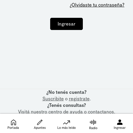
¿Olvidaste tu contraseña?
Ingresar
¿No tenés cuenta?
Suscribite
o
registrate
.
¿Tenés consultas?
Visitá nuestro
centro de ayuda
o
contactanos
.
Portada
Apuntes
Lo más leído
Ingresar
Radio