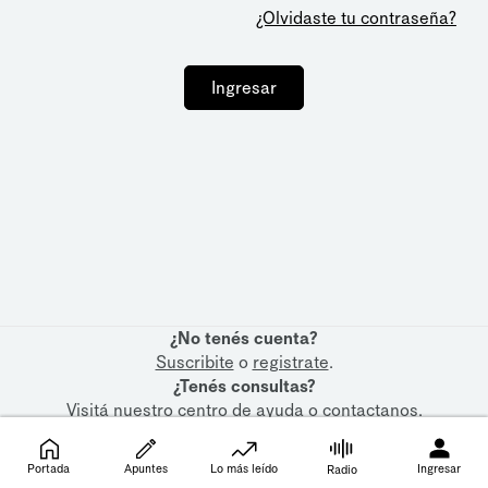
¿Olvidaste tu contraseña?
Ingresar
¿No tenés cuenta?
Suscribite
o
registrate
.
¿Tenés consultas?
Visitá nuestro
centro de ayuda
o
contactanos
.
Portada
Apuntes
Lo más leído
Ingresar
Radio