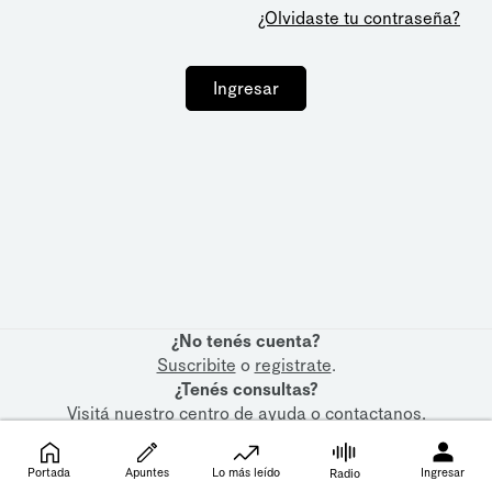
¿Olvidaste tu contraseña?
Ingresar
¿No tenés cuenta?
Suscribite
o
registrate
.
¿Tenés consultas?
Visitá nuestro
centro de ayuda
o
contactanos
.
Portada
Apuntes
Lo más leído
Ingresar
Radio