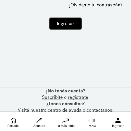
¿Olvidaste tu contraseña?
Ingresar
¿No tenés cuenta?
Suscribite
o
registrate
.
¿Tenés consultas?
Visitá nuestro
centro de ayuda
o
contactanos
.
Portada
Apuntes
Lo más leído
Ingresar
Radio